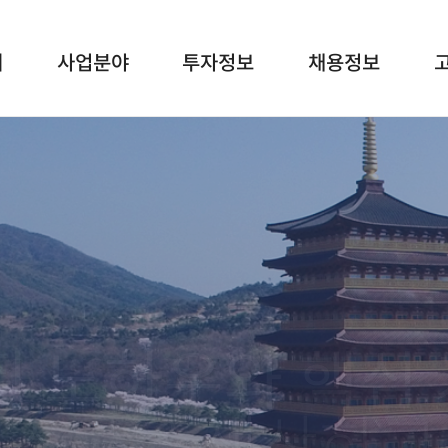
개
사업분야
투자정보
채용정보
WIND TOWER
공고
채용공고
영
STEEL
재무정보
채용절차
찾
STRUCTURE
공시정보
에너지사업
건설사업
부한 경험을 바탕
와 자연환경까지 