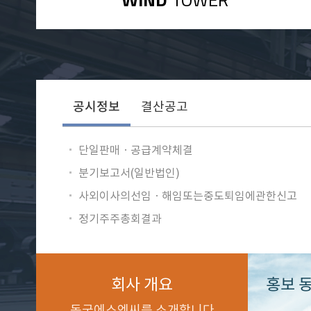
공시정보
결산공고
단일판매ㆍ공급계약체결
분기보고서(일반법인)
사외이사의선임ㆍ해임또는중도퇴임에관한신고
정기주주총회결과
회사 개요
홍보 
동국에스엔씨를 소개합니다