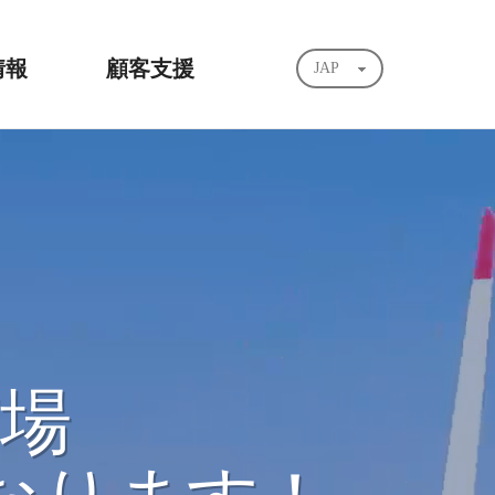
情報
顧客支援
JAP
KOR
ENG
続き
営業お問合せ案内
アクセス
市場