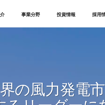
介
事業分野
投資情報
採用
要
Wind Tower
情報開示
採用手
革
Steel Structure
財務情報
エネルギー
建設事業
界の風力発電