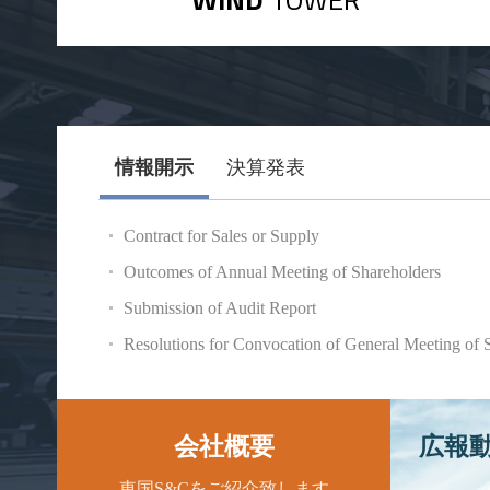
情報開示
決算発表
Contract for Sales or Supply
Outcomes of Annual Meeting of Shareholders
Submission of Audit Report
Resolutions for Convocation of General Meeting of 
会社概要
広報
東国S&Cをご紹介致します